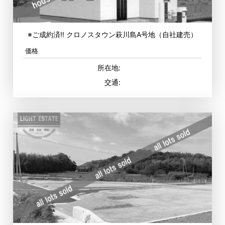
※ご成約済‼ クロノスタウン萩川島A号地（自社建売）
価格
所在地:
交通: