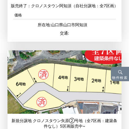
販売終了：クロノスタウン阿知須（自社分譲地：全7区画）
価格
所在地:山口県山口市阿知須
交通:
物件検索
新規分譲地 クロノスタウン矢原②号地（全7区画：建築条
件なし）5区画販売中~