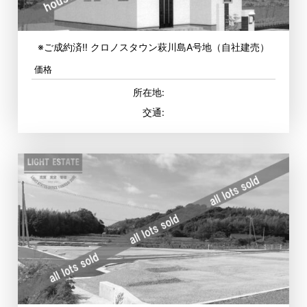
※ご成約済‼ クロノスタウン萩川島A号地（自社建売）
価格
所在地:
交通: