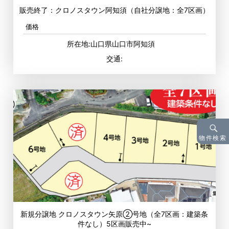
販売終了：クロノスタウン阿知須（自社分譲地：全7区画）
価格
所在地:山口県山口市阿知須
交通:
物件検索
新規分譲地 クロノスタウン矢原②号地（全7区画：建築条
件なし）5区画販売中~