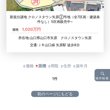
新規分譲地 クロノスタウン矢原②号地（全7区画：建築条
件なし）5区画販売中~
1,020万円
価格
所在地:山口県山口市矢原 クロノスタウン矢原
交通:ＪＲ山口線 矢原駅 徒歩8分
価格
面積
間取
住所
築年月
物件検索
1件
前のページにもどる