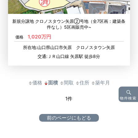
新規分譲地 クロノスタウン矢原②号地（全7区画：建築条
件なし）5区画販売中~
1,020万円
価格
所在地:山口県山口市矢原 クロノスタウン矢原
交通:ＪＲ山口線 矢原駅 徒歩8分
価格
面積
間取
住所
築年月
物件検索
1件
前のページにもどる