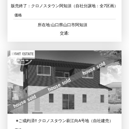
販売終了：クロノスタウン阿知須（自社分譲地：全7区画）
価格
所在地:山口県山口市阿知須
交通:
※ご成約済‼ クロノスタウン萩江向A号地（自社建売）