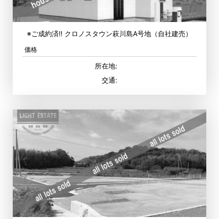
※ご成約済‼ クロノスタウン萩川島A号地（自社建売）
価格
所在地:
交通: