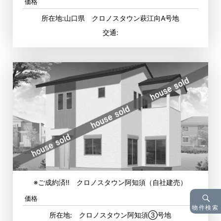
価格
所在地:山口県 クロノスタウン萩江向A号地
交通:
※ご成約済‼ クロノスタウン阿知須（自社建売）
価格
物件検索
所在地: クロノスタウン阿知須③号地