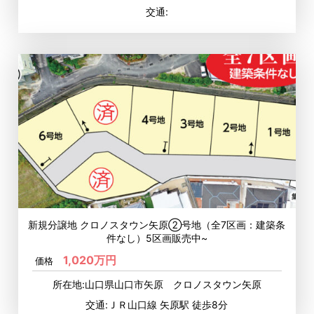
交通:
新規分譲地 クロノスタウン矢原②号地（全7区画：建築条
件なし）5区画販売中~
1,020万円
価格
所在地:山口県山口市矢原 クロノスタウン矢原
交通:ＪＲ山口線 矢原駅 徒歩8分