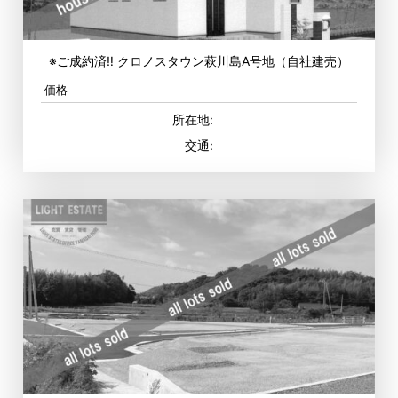
※ご成約済‼ クロノスタウン萩川島A号地（自社建売）
価格
所在地:
交通: