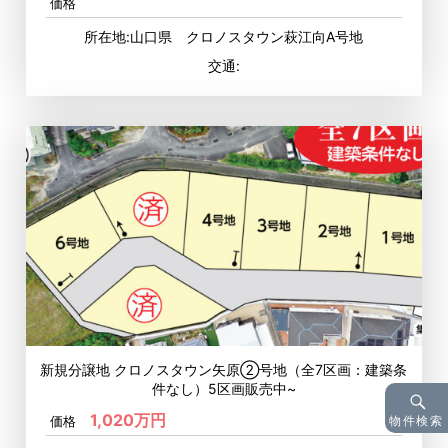
価格
所在地:山口県 クロノスタウン萩江向A号地
交通:
新規分譲地 クロノスタウン矢原②号地（全7区画：建築条
件なし）5区画販売中~
1,020万円
物件検索
価格