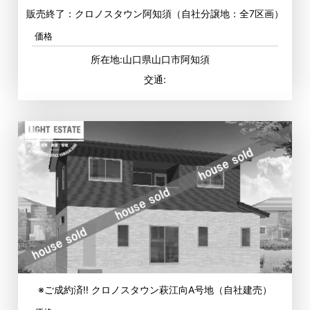
販売終了：クロノスタウン阿知須（自社分譲地：全7区画）
価格
所在地:山口県山口市阿知須
交通:
※ご成約済‼ クロノスタウン萩江向A号地（自社建売）