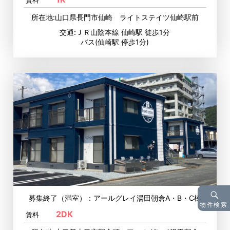
賃料
所在地:山口県長門市仙崎 ライトステイツ仙崎駅前
交通:ＪＲ山陰本線 仙崎駅 徒歩1分
バス(仙崎駅 停歩1分)
募集終了（満室）：アールグレイ湯田朝倉A・B・C棟
物件検索
2DK
賃料