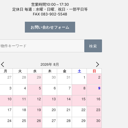
営業時間10:00～17:30
定休日 毎週：水曜・日曜、祝日・一部平日等
FAX 083-902-5548
お問い合わせフォーム
物
件
検
索
(キ
2026年 8月
ー
PREV
NEXT
ワ
月
火
水
木
金
土
日
ー
27
28
29
30
31
1
2
ド)
3
4
5
6
7
8
9
10
11
12
13
14
15
16
17
18
19
20
21
22
23
24
25
26
27
28
29
30