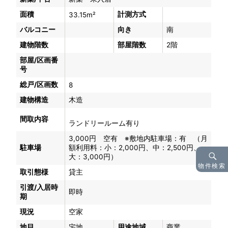
面積
計測方式
33.15m²
バルコニー
向き
南
建物階数
部屋階数
2階
部屋/区画番
号
総戸/区画数
8
建物構造
木造
間取内容
ランドリールーム有り
3,000円 空有 ※敷地内駐車場：有 （月
駐車場
額利用料：小：2,000円、中：2,500円、
大：3,000円）
物件検索
取引態様
貸主
引渡/入居時
即時
期
現況
空家
地目
宅地
用途地域
商業