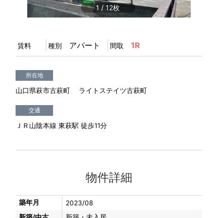
1
/
12
アパート
1R
賃料
種別
間取
所在地
山口県萩市古萩町 ライトステイツ古萩町
交通
ＪＲ山陰本線 東萩駅 徒歩11分
物件詳細
築年月
2023/08
新築/中古
新築・未入居