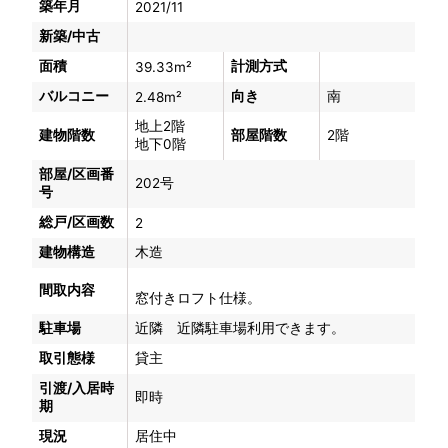
築年月
2021/11
新築/中古
面積
計測方式
39.33m²
バルコニー
向き
南
2.48m²
地上2階
建物階数
部屋階数
2階
地下0階
部屋/区画番
202号
号
総戸/区画数
2
建物構造
木造
間取内容
窓付きロフト仕様。
駐車場
近隣 近隣駐車場利用できます。
取引態様
貸主
引渡/入居時
即時
期
現況
居住中