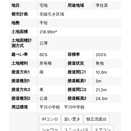
地目
宅地
用途地域
準住居
都市計画
非線引き区域
地勢
平坦
土地面積
218.96m²
土地面積計
公簿
測方式
建ぺい率
容積率
60%
200%
土地権利
所有権
接道状況
角地
接道方向1
南
接道間口1
10.6m
接道種別1
接道幅員1
5m
接道方向2
東
接道間口2
21.3m
接道種別2
公道
接道幅員2
24.5m
周辺環境
平川小学校 平川中学校
IHコンロ
追い焚き
独立洗面台
シャワー
ユニットバス
エアコン