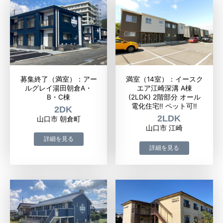
募集終了（満室）：アー
満室（14室）：イースク
ルグレイ湯田朝倉A・
エア江崎深溝 A棟
B・C棟
(2LDK) 2階部分 オール
電化住宅‼ ペット可‼
2DK
2LDK
山口市 朝倉町
山口市 江崎