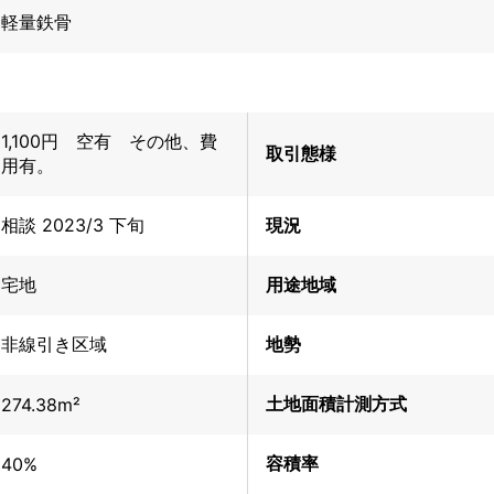
軽量鉄骨
1,100円 空有 その他、費
取引態様
用有。
相談 2023/3 下旬
現況
宅地
用途地域
非線引き区域
地勢
土地面積計測方式
274.38m²
容積率
40%