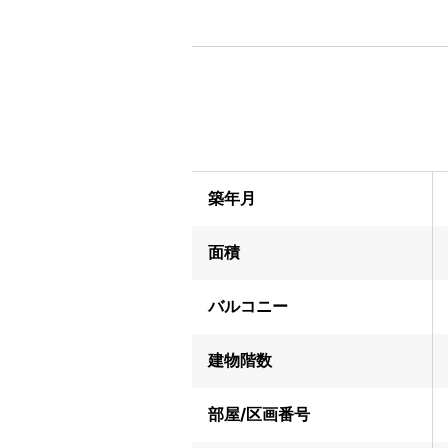
築年月
面積
バルコニー
建物階数
部屋/区画番号