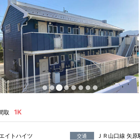
1K
間取
エイトハイツ
ＪＲ山口線 矢原駅
交通