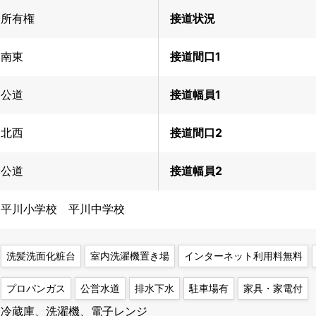
所有権
接道状況
南東
接道間口1
公道
接道幅員1
北西
接道間口2
公道
接道幅員2
平川小学校 平川中学校
洗髪洗面化粧台
室内洗濯機置き場
インターネット利用料無料
プロパンガス
公営水道
排水下水
駐車場有
家具・家電付
冷蔵庫、洗濯機、電子レンジ