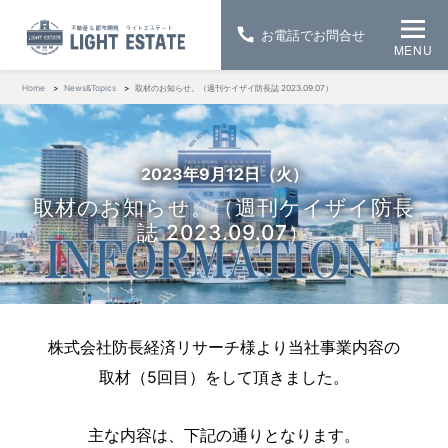
お電話でお問合せ
MENU
Home
News&Topics
取材のお知らせ。（週刊ケイザイ防長誌 2023.09.07）
2023年9月12日（火）
取材のお知らせ。（週刊ケイザイ防長
誌 2023.09.07）
株式会社防長経済リサーチ様より当社事業内容の
取材（5回目）をして頂きました。
主な内容は、下記の通りとなります。